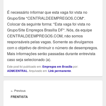
É necessário informar que esta vaga foi vista no
Grupo/Site "CENTRALDEEMPREGOS.COM".
Colocar da seguinte forma: "Esta vaga foi vista no
Grupo/Site Empregos Brasília DF". Nós, da equipe
CENTRALDEEMPREGOS.COM, não somos
responsáveis pelas vagas. Somente as divulgamos
com o objetivo de diminuir o número de desempregos.
Mais informações serão passadas durante entrevista
caso seja selecionado (a).
Este post foi publicado em:
Empregos em Brasília
por:
ADMCENTRAL
. Arquivado em:
Link permanente
.
Navegação
de
Previous
←
Previous
Post
FRENTISTA
post: