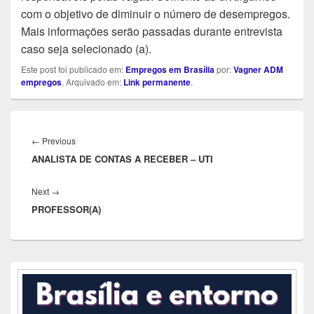
com o objetivo de diminuir o número de desempregos.
Mais informações serão passadas durante entrevista
caso seja selecionado (a).
Este post foi publicado em:
Empregos em Brasília
por:
Vagner ADM
empregos
. Arquivado em:
Link permanente
.
Navegação
de
Previous
←
Previous
Post
ANALISTA DE CONTAS A RECEBER – UTI
post:
Next
Next
→
PROFESSOR(A)
post:
Área
da
barra
lateral