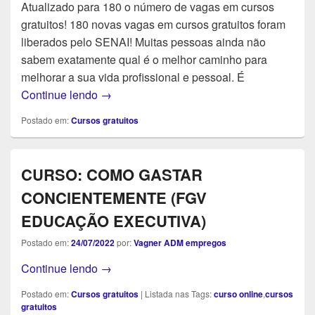
Atualizado para 180 o número de vagas em cursos
gratuitos! 180 novas vagas em cursos gratuitos foram
liberados pelo SENAI! Muitas pessoas ainda não
sabem exatamente qual é o melhor caminho para
melhorar a sua vida profissional e pessoal. É
SENAI ABRE 180 VAGAS EM CURSOS P
Continue lendo
→
Postado em:
Cursos gratuitos
CURSO: COMO GASTAR
CONCIENTEMENTE (FGV
EDUCAÇÃO EXECUTIVA)
Postado em:
24/07/2022
por:
Vagner ADM empregos
CURSO: COMO GASTAR CONCIENTEME
Continue lendo
→
Postado em:
Cursos gratuitos
|
Listada nas Tags:
curso online
,
cursos
gratuitos