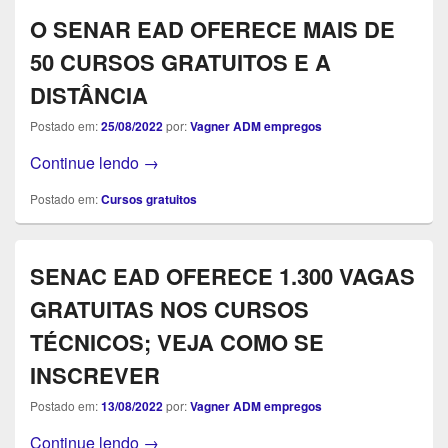
O SENAR EAD OFERECE MAIS DE
50 CURSOS GRATUITOS E A
DISTÂNCIA
Postado em:
25/08/2022
por:
Vagner ADM empregos
O SENAR EAD OFERECE MAIS DE 50 C
Continue lendo
→
Postado em:
Cursos gratuitos
SENAC EAD OFERECE 1.300 VAGAS
GRATUITAS NOS CURSOS
TÉCNICOS; VEJA COMO SE
INSCREVER
Postado em:
13/08/2022
por:
Vagner ADM empregos
SENAC EAD OFERECE 1.300 VAGAS G
Continue lendo
→