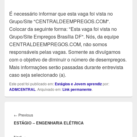
É necessário informar que esta vaga foi vista no
Grupo/Site "CENTRALDEEMPREGOS.COM".
Colocar da seguinte forma: "Esta vaga foi vista no
Grupo/Site Empregos Brasília DF". Nós, da equipe
CENTRALDEEMPREGOS.COM, não somos
responsáveis pelas vagas. Somente as divulgamos
com o objetivo de diminuir o número de desempregos.
Mais informações serão passadas durante entrevista
caso seja selecionado (a).
Este post foi publicado em:
Estágios e Jovem aprendiz
por:
ADMCENTRAL
. Arquivado em:
Link permanente
.
Navegação
de
Previous
←
Previous
Post
ESTÁGIO – ENGENHARIA ELÉTRICA
post:
Next
Next
→