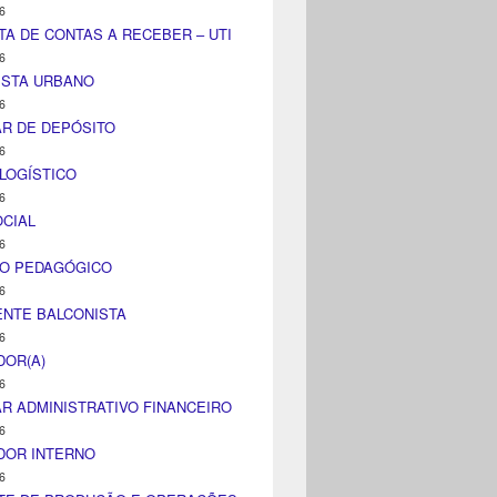
6
TA DE CONTAS A RECEBER – UTI
6
ISTA URBANO
6
AR DE DEPÓSITO
6
LOGÍSTICO
6
CIAL
6
CO PEDAGÓGICO
6
NTE BALCONISTA
6
DOR(A)
6
AR ADMINISTRATIVO FINANCEIRO
6
DOR INTERNO
6