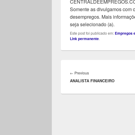
CENTRALDEEMPREGOS.COM, n
Somente as divulgamos com o 
desempregos. Mais informaçõe
seja selecionado (a).
Este post foi publicado em:
Empregos e
Link permanente
.
Navegação
de
Previous
←
Previous
Post
ANALISTA FINANCEIRO
post: