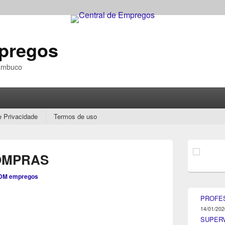
mpregos
nambuco
e Privacidade
Termos de uso
Área
da
OMPRAS
barra
lateral
DM empregos
principal
PROFE
14/01/202
SUPER