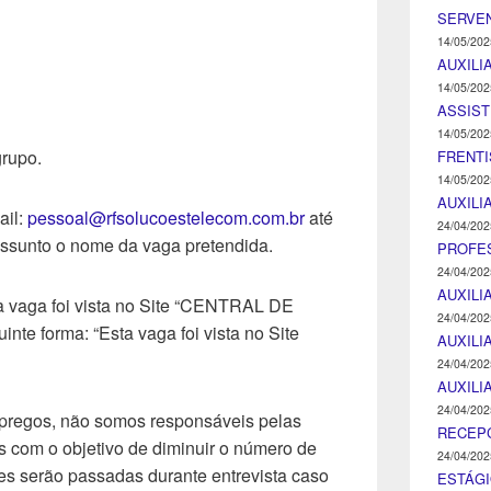
SERVEN
14/05/202
AUXILI
14/05/202
ASSIST
14/05/202
grupo.
FRENTI
14/05/202
AUXILI
ail:
pessoal@rfsolucoestelecom.com.br
até
24/04/202
assunto o nome da vaga pretendida.
PROFE
24/04/202
AUXILI
a vaga foi vista no Site “CENTRAL DE
24/04/202
e forma: “Esta vaga foi vista no Site
AUXILI
24/04/202
AUXILI
24/04/202
pregos, não somos responsáveis pelas
RECEP
 com o objetivo de diminuir o número de
24/04/202
s serão passadas durante entrevista caso
ESTÁGI