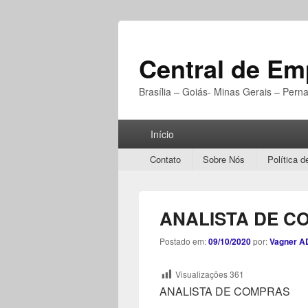
Central de E
Brasília – Goiás- Minas Gerais – Per
Menu
Início
Principal
Secondary
Contato
Sobre Nós
Política d
menu
ANALISTA DE C
Postado em:
09/10/2020
por:
Vagner A
Visualizações
361
ANALISTA DE COMPRAS