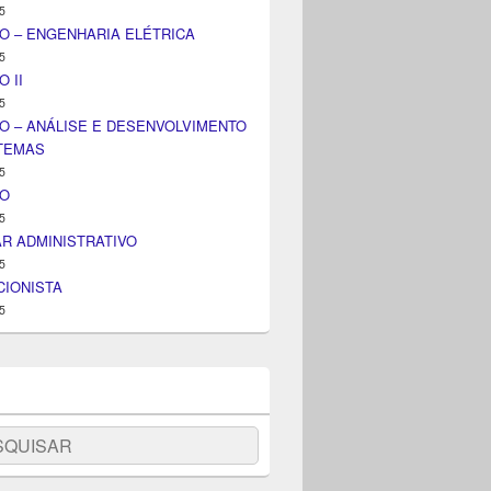
5
O – ENGENHARIA ELÉTRICA
5
 II
5
O – ANÁLISE E DESENVOLVIMENTO
STEMAS
5
IO
5
AR ADMINISTRATIVO
5
IONISTA
5
uisar