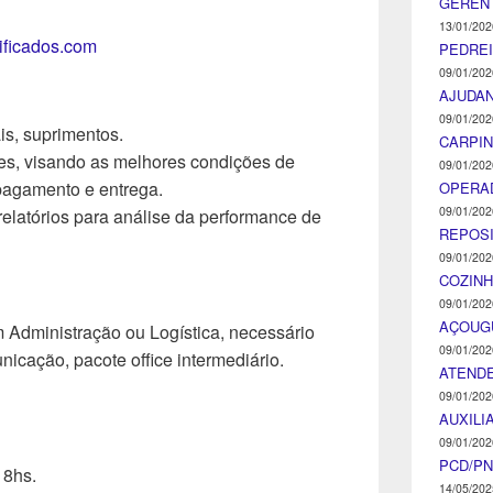
GEREN
13/01/202
tificados.com
PEDRE
09/01/202
AJUDA
09/01/202
is, suprimentos.
CARPIN
es, visando as melhores condições de
09/01/202
pagamento e entrega.
OPERA
09/01/202
elatórios para análise da performance de
REPOS
09/01/202
COZINH
09/01/202
AÇOUG
 Administração ou Logística, necessário
09/01/202
icação, pacote office intermediário.
ATENDE
09/01/202
AUXILI
09/01/202
PCD/P
18hs.
14/05/202