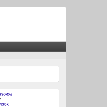
SSOR(A)
6
VISOR