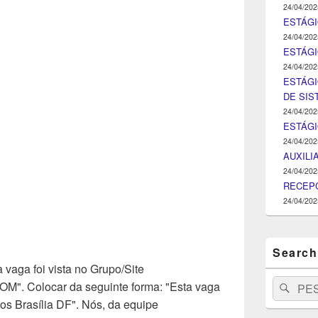
24/04/202
ESTÁGI
24/04/202
ESTÁGIO
24/04/202
ESTÁGI
DE SI
24/04/202
ESTÁG
24/04/202
AUXILI
24/04/202
RECEPC
24/04/202
Search
 vaga foi vista no Grupo/Site
Search
Pesq
Colocar da seguinte forma: "Esta vaga
for:
os Brasília DF". Nós, da equipe