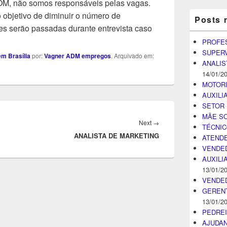
ão somos responsáveis pelas vagas.
objetivo de diminuir o número de
Posts 
s serão passadas durante entrevista caso
PROFE
SUPER
m Brasília
por:
Vagner ADM empregos
. Arquivado em:
ANALIS
14/01/2
MOTOR
AUXILI
SETOR 
MÃE SO
Next
Next
→
TÉCNI
ANALISTA DE MARKETING
post:
ATENDE
VENDE
AUXILI
13/01/2
VENDE
GEREN
13/01/2
PEDRE
AJUDA