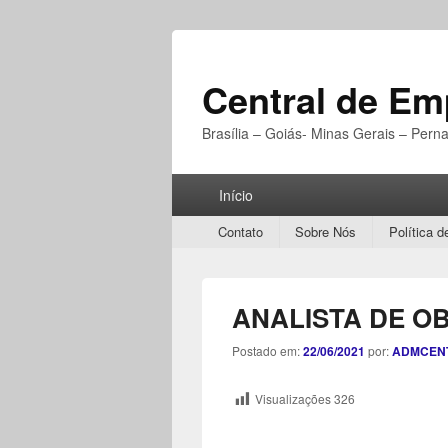
Central de E
Brasília – Goiás- Minas Gerais – Per
Menu
Início
Principal
Secondary
Contato
Sobre Nós
Política d
menu
ANALISTA DE O
Postado em:
22/06/2021
por:
ADMCEN
Visualizações
326