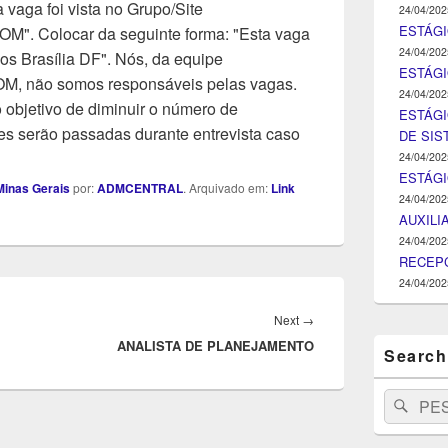
 vaga foi vista no Grupo/Site
24/04/202
ESTÁGI
Colocar da seguinte forma: "Esta vaga
24/04/202
os Brasília DF". Nós, da equipe
ESTÁGIO
ão somos responsáveis pelas vagas.
24/04/202
objetivo de diminuir o número de
ESTÁGI
s serão passadas durante entrevista caso
DE SI
24/04/202
ESTÁG
inas Gerais
por:
ADMCENTRAL
. Arquivado em:
Link
24/04/202
AUXILI
24/04/202
RECEPC
24/04/202
Next
Next
→
ANALISTA DE PLANEJAMENTO
post:
Search
Search
Pesq
for: