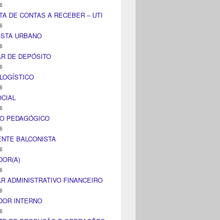
6
TA DE CONTAS A RECEBER – UTI
6
ISTA URBANO
6
AR DE DEPÓSITO
6
LOGÍSTICO
6
CIAL
6
CO PEDAGÓGICO
6
NTE BALCONISTA
6
DOR(A)
6
AR ADMINISTRATIVO FINANCEIRO
6
DOR INTERNO
6