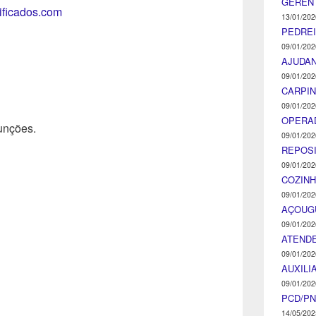
GEREN
tificados.com
13/01/202
PEDRE
09/01/202
AJUDA
09/01/202
CARPIN
09/01/202
OPERA
unções.
09/01/202
REPOS
09/01/202
COZINH
09/01/202
AÇOUG
09/01/202
ATENDE
09/01/202
AUXILI
09/01/202
PCD/P
14/05/202