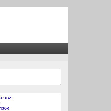
SSOR(A)
6
VISOR