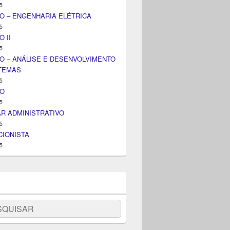
5
O – ENGENHARIA ELÉTRICA
5
 II
5
O – ANÁLISE E DESENVOLVIMENTO
STEMAS
5
IO
5
AR ADMINISTRATIVO
5
IONISTA
5
uisar