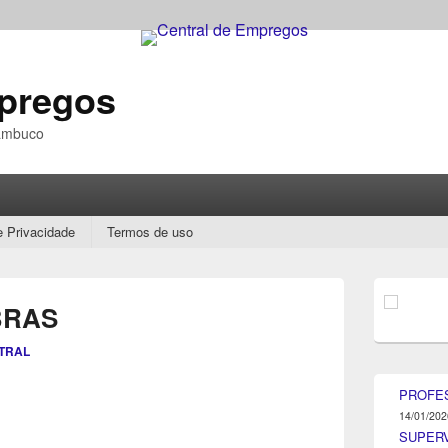
mpregos
nambuco
e Privacidade
Termos de uso
Área
da
BRAS
barra
lateral
TRAL
principal
PROFE
14/01/202
SUPER