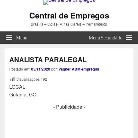
Central de Empregos
Brasília – Goiás- Minas Gerais – Pernambuco
Menu
Menu Secundário
ANALISTA PARALEGAL
Postado em:
05/11/2020
por:
Vagner ADM empregos
Visualizações
492
LOCAL
Goiania, GO.
- Publicidade -