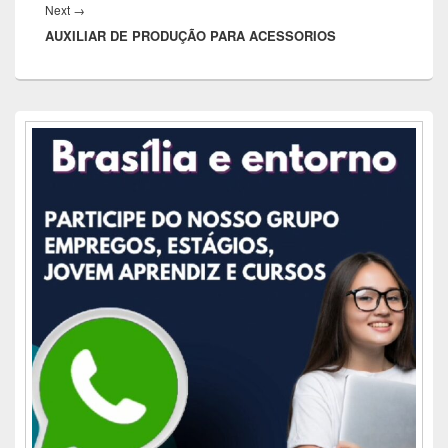
Next
Next
→
AUXILIAR DE PRODUÇÃO PARA ACESSORIOS
post:
Área
da
barra
lateral
principal