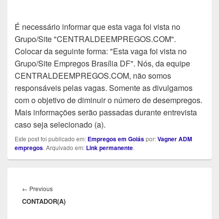
É necessário informar que esta vaga foi vista no
Grupo/Site "CENTRALDEEMPREGOS.COM".
Colocar da seguinte forma: "Esta vaga foi vista no
Grupo/Site Empregos Brasília DF". Nós, da equipe
CENTRALDEEMPREGOS.COM, não somos
responsáveis pelas vagas. Somente as divulgamos
com o objetivo de diminuir o número de desempregos.
Mais informações serão passadas durante entrevista
caso seja selecionado (a).
Este post foi publicado em:
Empregos em Goiás
por:
Vagner ADM
empregos
. Arquivado em:
Link permanente
.
Navegação
de
Previous
←
Previous
Post
CONTADOR(A)
post: