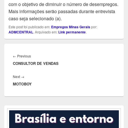
com o objetivo de diminuir o número de desempregos.
Mais informações serão passadas durante entrevista
caso seja selecionado (a).
Este post foi publicado em:
Empregos Minas Gerais
por:
ADMCENTRAL
. Arquivado em:
Link permanente
.
Navegação
de
Previous
←
Previous
Post
CONSULTOR DE VENDAS
post:
Next
Next
→
MOTOBOY
post:
Área
da
barra
lateral