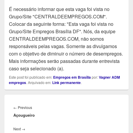
É necessário informar que esta vaga foi vista no
Grupo/Site "CENTRALDEEMPREGOS.COM".
Colocar da seguinte forma: "Esta vaga foi vista no
Grupo/Site Empregos Brasília DF". Nós, da equipe
CENTRALDEEMPREGOS.COM, não somos
responsáveis pelas vagas. Somente as divulgamos
com o objetivo de diminuir o número de desempregos.
Mais informações serão passadas durante entrevista
caso seja selecionado (a).
Este post foi publicado em:
Empregos em Brasília
por:
Vagner ADM
empregos
. Arquivado em:
Link permanente
.
Navegação
de
Previous
←
Previous
Post
Açougueiro
post:
Next
Next
→