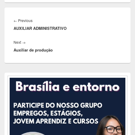
Navegação
de
Previous
←
Previous
Post
AUXILIAR ADMINISTRATIVO
post:
Next
Next
→
Auxiliar de produção
post:
Área
da
barra
lateral
principal