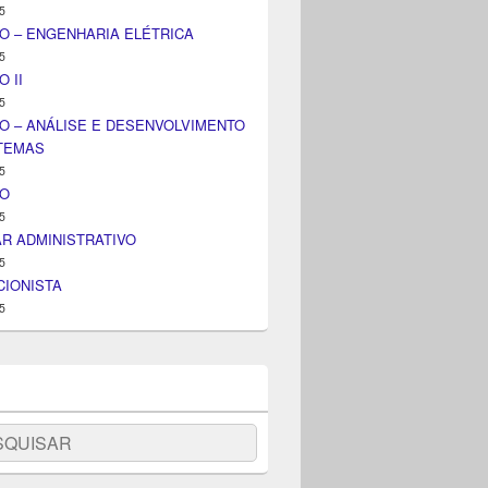
5
O – ENGENHARIA ELÉTRICA
5
 II
5
O – ANÁLISE E DESENVOLVIMENTO
STEMAS
5
IO
5
AR ADMINISTRATIVO
5
IONISTA
5
uisar