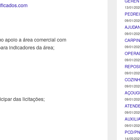
GEREN
tificados.com
13/01/202
PEDRE
09/01/202
AJUDA
09/01/202
mo apoio a área comercial com
CARPIN
para indicadores da área;
09/01/202
OPERA
09/01/202
REPOS
09/01/202
COZINH
09/01/202
AÇOUG
ipar das licitações;
09/01/202
ATENDE
09/01/202
AUXILI
09/01/202
PCD/P
14/05/202