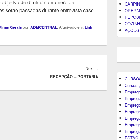
objetivo de diminuir o número de
CARPIN
s serão passadas durante entrevista caso
OPERA
REPOS
COZINH
inas Gerais
por:
ADMCENTRAL
. Arquivado em:
Link
AÇOUG
Next
Next
→
RECEPÇÃO – PORTARIA
post:
CURSO
Cursos g
Emprego
Emprego
Emprego
Emprego
Empreg
Emprego
Emprego
ESTAGI