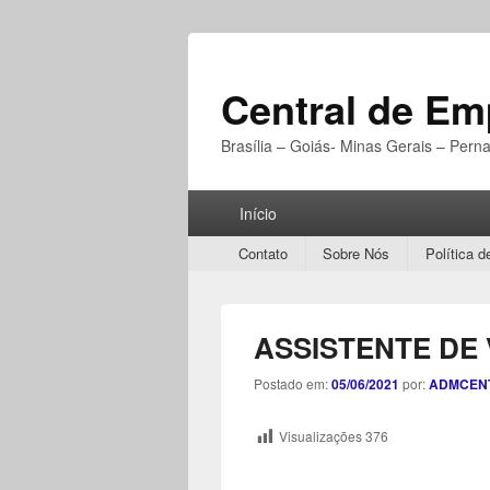
Central de E
Brasília – Goiás- Minas Gerais – Per
Menu
Início
Principal
Secondary
Contato
Sobre Nós
Política d
menu
ASSISTENTE DE
Postado em:
05/06/2021
por:
ADMCEN
Visualizações
376