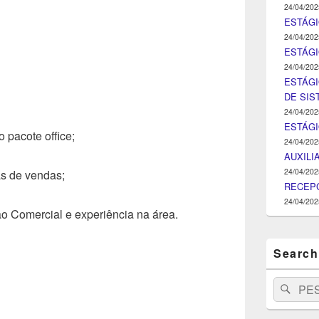
24/04/202
ESTÁGI
24/04/202
ESTÁGIO
24/04/202
ESTÁGI
DE SI
24/04/202
ESTÁG
 pacote office;
24/04/202
AUXILI
24/04/202
as de vendas;
RECEPC
24/04/202
ão Comercial e experiência na área.
Search
Search
Pesq
for: