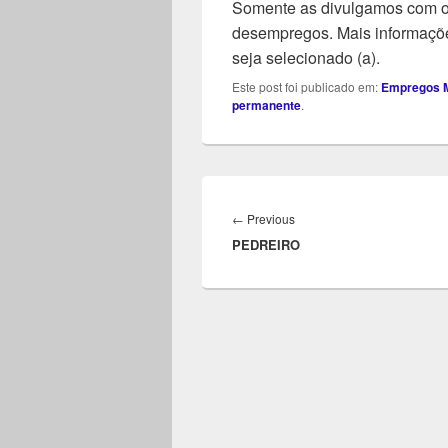
Somente as divulgamos com o 
desempregos. Mais informaçõe
seja selecionado (a).
Este post foi publicado em:
Empregos M
permanente
.
Navegação
de
Previous
←
Previous
Post
PEDREIRO
post: