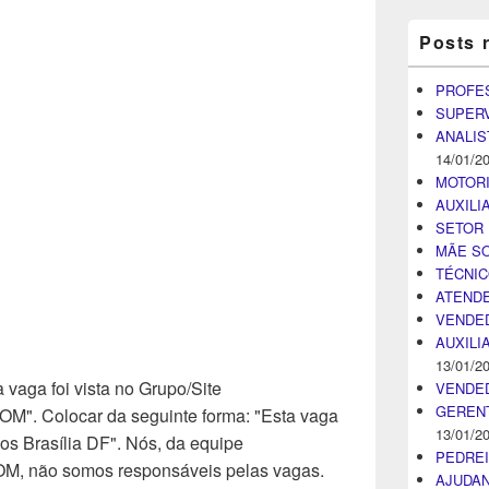
Posts 
PROFE
SUPER
ANALIS
14/01/2
MOTOR
AUXILI
SETOR 
MÃE SO
TÉCNI
ATENDE
VENDE
AUXILI
13/01/2
 vaga foi vista no Grupo/Site
VENDE
GEREN
Colocar da seguinte forma: "Esta vaga
13/01/2
os Brasília DF". Nós, da equipe
PEDRE
ão somos responsáveis pelas vagas.
AJUDA