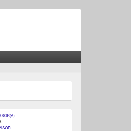
SSOR(A)
6
VISOR