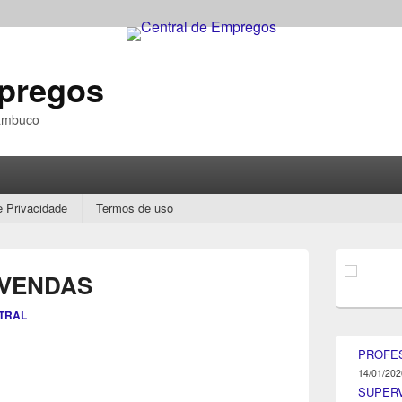
mpregos
nambuco
e Privacidade
Termos de uso
Área
da
 VENDAS
barra
lateral
TRAL
principal
PROFE
14/01/202
SUPER