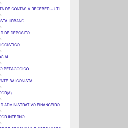
6
TA DE CONTAS A RECEBER – UTI
6
ISTA URBANO
6
AR DE DEPÓSITO
6
LOGÍSTICO
6
CIAL
6
CO PEDAGÓGICO
6
NTE BALCONISTA
6
DOR(A)
6
AR ADMINISTRATIVO FINANCEIRO
6
DOR INTERNO
6