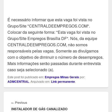
É necessário informar que esta vaga foi vista no
Grupo/Site "CENTRALDEEMPREGOS.COM".
Colocar da seguinte forma: "Esta vaga foi vista no
Grupo/Site Empregos Brasília DF". Nós, da equipe
CENTRALDEEMPREGOS.COM, não somos
responsáveis pelas vagas. Somente as divulgamos
com o objetivo de diminuir o número de desempregos.
Mais informações serão passadas durante entrevista
caso seja selecionado (a).
Este post foi publicado em:
Empregos Minas Gerais
por:
ADMCENTRAL
. Arquivado em:
Link permanente
.
Navegação
de
Previous
←
Previous
Post
INSTALADOR DE GÁS CANALIZADO
post: