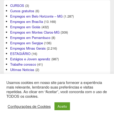
CURSOS
(3)
Cursos gratuitos
(6)
Empregos em Belo Horizonte – MG
(1.287)
Empregos em Brasília
(13.169)
Empregos em Goiás
(432)
Empregos em Montes Claros-MG
(309)
Empregos em Pernambuco
(8)
Empregos em Sergipe
(136)
Empregos Minas Gerais
(2.216)
ESTAGIÁRIO
(16)
Estágios e Jovem aprendiz
(987)
Trabalhe conosco
(41)
Ultimas Noticias
(2)
Usamos cookies em nosso site para fornecer a experiência
mais relevante, lembrando suas preferências e visitas
repetidas. Ao clicar em “Aceitar”, você concorda com o uso de
TODOS os cookies.
Direitos Autorais © 2026
Central de Empregos
. All Rights Reserved.
Configurações de Cookies
Aceito
Theme: Catch Box by
Catch Themes