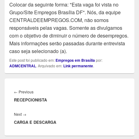
Colocar da seguinte forma: "Esta vaga foi vista no
Grupo/Site Empregos Brasília DF". Nós, da equipe
CENTRALDEEMPREGOS.COM, não somos
responsáveis pelas vagas. Somente as divulgamos
com o objetivo de diminuir o número de desempregos.
Mais informações serão passadas durante entrevista
caso seja selecionado (a).
Este post foi publicado em:
Empregos em Brasília
por:
ADMCENTRAL
. Arquivado em:
Link permanente
.
Navegação
de
Previous
←
Previous
Post
RECEPCIONISTA
post:
Next
Next
→
CARGA E DESCARGA
post: