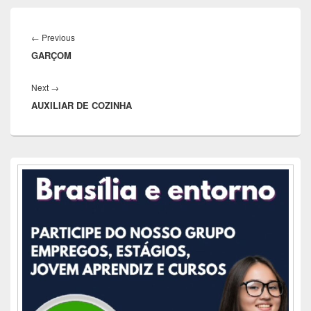
Navegação
de
Previous
←
Previous
Post
GARÇOM
post:
Next
Next
→
AUXILIAR DE COZINHA
post:
Área
da
barra
lateral
principal