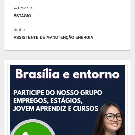
Navegação
de
Previous
←
Previous
Post
ESTÁGIO
post:
Next
Next
→
ASSISTENTE DE MANUTENÇÃO ENERGIA
post:
Área
da
barra
lateral
principal