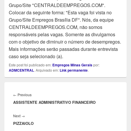
Grupo/Site "CENTRALDEEMPREGOS.COM".
Colocar da seguinte forma: "Esta vaga foi vista no
Grupo/Site Empregos Brasília DF". Nós, da equipe
CENTRALDEEMPREGOS.COM, não somos
responsáveis pelas vagas. Somente as divulgamos
com o objetivo de diminuir o número de desempregos.
Mais informações serão passadas durante entrevista
caso seja selecionado (a).
Este post foi publicado em:
Empregos Minas Gerais
por:
ADMCENTRAL
. Arquivado em:
Link permanente
.
Navegação
de
Previous
←
Previous
Post
ASSISTENTE ADMINISTRATIVO FINANCEIRO
post:
Next
Next
→
PIZZAIOLO
post: