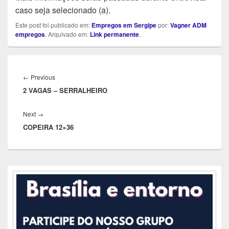
caso seja selecionado (a).
Este post foi publicado em:
Empregos em Sergipe
por:
Vagner ADM
empregos
. Arquivado em:
Link permanente
.
Navegação
de
Previous
←
Previous
Post
2 VAGAS – SERRALHEIRO
post:
Next
Next
→
COPEIRA 12×36
post:
Área
da
barra
lateral
principal