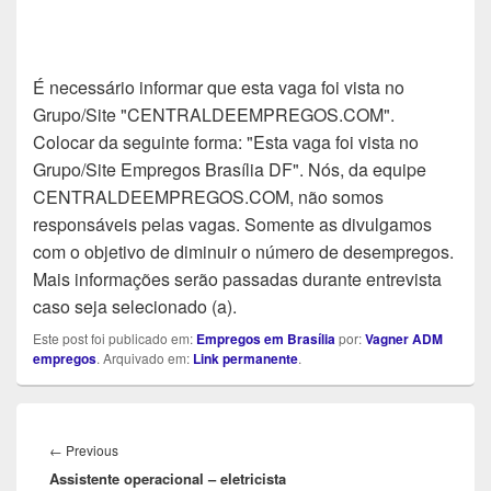
É necessário informar que esta vaga foi vista no
Grupo/Site "CENTRALDEEMPREGOS.COM".
Colocar da seguinte forma: "Esta vaga foi vista no
Grupo/Site Empregos Brasília DF". Nós, da equipe
CENTRALDEEMPREGOS.COM, não somos
responsáveis pelas vagas. Somente as divulgamos
com o objetivo de diminuir o número de desempregos.
Mais informações serão passadas durante entrevista
caso seja selecionado (a).
Este post foi publicado em:
Empregos em Brasília
por:
Vagner ADM
empregos
. Arquivado em:
Link permanente
.
Navegação
de
Previous
←
Previous
Post
Assistente operacional – eletricista
post: