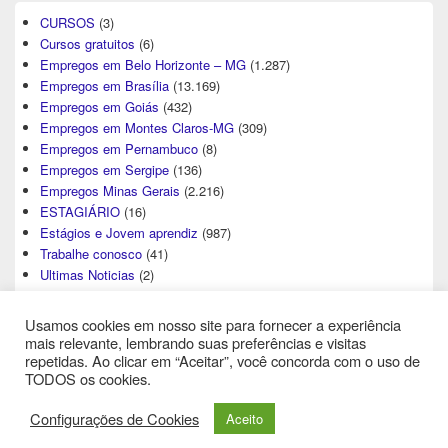
CURSOS
(3)
Cursos gratuitos
(6)
Empregos em Belo Horizonte – MG
(1.287)
Empregos em Brasília
(13.169)
Empregos em Goiás
(432)
Empregos em Montes Claros-MG
(309)
Empregos em Pernambuco
(8)
Empregos em Sergipe
(136)
Empregos Minas Gerais
(2.216)
ESTAGIÁRIO
(16)
Estágios e Jovem aprendiz
(987)
Trabalhe conosco
(41)
Ultimas Noticias
(2)
Usamos cookies em nosso site para fornecer a experiência
mais relevante, lembrando suas preferências e visitas
repetidas. Ao clicar em “Aceitar”, você concorda com o uso de
TODOS os cookies.
Direitos Autorais © 2026
Central de Empregos
. All Rights Reserved.
Configurações de Cookies
Aceito
Theme: Catch Box by
Catch Themes