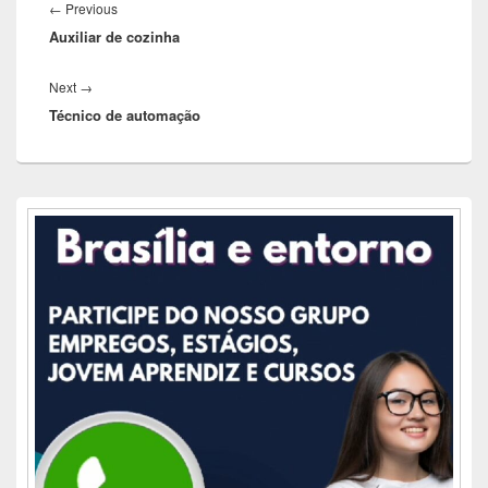
de
Previous
←
Previous
Post
Auxiliar de cozinha
post:
Next
Next
→
Técnico de automação
post:
Área
da
barra
lateral
principal