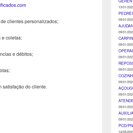
GEREN
tificados.com
13/01/202
PEDRE
09/01/202
s de clientes personalizados;
AJUDA
09/01/202
e coletas;
CARPIN
09/01/202
OPERA
ncias e débitos;
09/01/202
REPOS
otas;
09/01/202
COZINH
09/01/202
satisfação do cliente.
AÇOUG
09/01/202
ATENDE
09/01/202
AUXILI
09/01/202
PCD/P
14/05/202