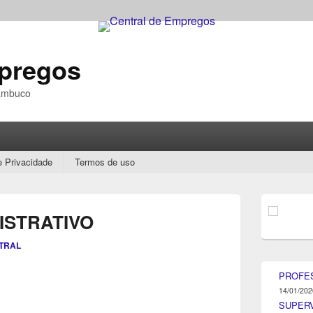
mpregos
nambuco
e Privacidade
Termos de uso
Área
da
ISTRATIVO
barra
lateral
TRAL
principal
PROFE
14/01/202
SUPER