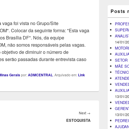
Posts 
 vaga foi vista no Grupo/Site
PROFE
SUPER
Colocar da seguinte forma: "Esta vaga
ANALIS
os Brasília DF". Nós, da equipe
14/01/2
ão somos responsáveis pelas vagas.
MOTOR
objetivo de diminuir o número de
AUXILI
s serão passadas durante entrevista caso
SETOR 
MÃE SO
TÉCNI
inas Gerais
por:
ADMCENTRAL
. Arquivado em:
Link
ATENDE
VENDE
AUXILI
13/01/2
VENDE
GEREN
Next
Next
→
13/01/2
ESTOQUISTA
post:
PEDRE
AJUDA