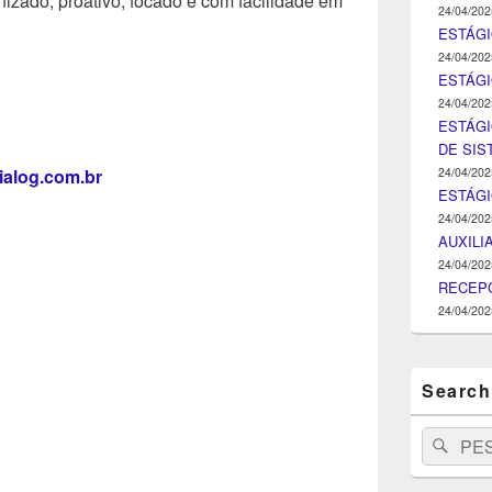
nizado, proativo, focado e com facilidade em
24/04/202
ESTÁGI
24/04/202
ESTÁGIO
24/04/202
ESTÁGI
DE SI
24/04/202
ialog.com.br
ESTÁG
24/04/202
AUXILI
24/04/202
RECEPC
24/04/202
Search
Search
Pesq
for: