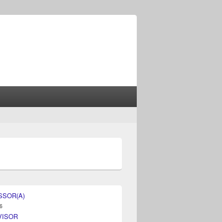
SSOR(A)
6
VISOR