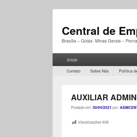
Central de E
Brasília – Goiás- Minas Gerais – Per
Menu
Início
Principal
Secondary
Contato
Sobre Nós
Política d
menu
AUXILIAR ADMIN
Postado em:
30/04/2021
por:
ADMCEN
Visualizações
408