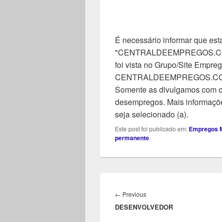
É necessário informar que esta
"CENTRALDEEMPREGOS.COM". 
foi vista no Grupo/Site Empreg
CENTRALDEEMPREGOS.COM, n
Somente as divulgamos com o 
desempregos. Mais informaçõe
seja selecionado (a).
Este post foi publicado em:
Empregos M
permanente
.
Navegação
de
Previous
←
Previous
Post
DESENVOLVEDOR
post: