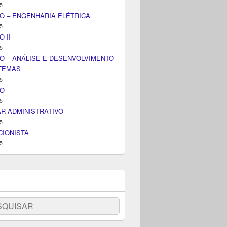
5
O – ENGENHARIA ELÉTRICA
5
 II
5
O – ANÁLISE E DESENVOLVIMENTO
STEMAS
5
IO
5
AR ADMINISTRATIVO
5
IONISTA
5
uisar