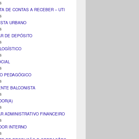
6
TA DE CONTAS A RECEBER – UTI
6
ISTA URBANO
6
AR DE DEPÓSITO
6
LOGÍSTICO
6
CIAL
6
CO PEDAGÓGICO
6
NTE BALCONISTA
6
DOR(A)
6
AR ADMINISTRATIVO FINANCEIRO
6
DOR INTERNO
6