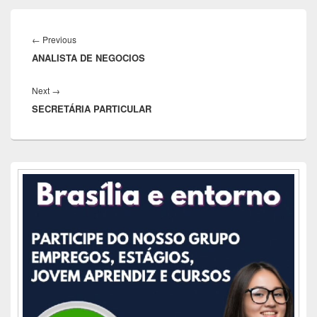
Navegação
de
Previous
←
Previous
Post
ANALISTA DE NEGOCIOS
post:
Next
Next
→
SECRETÁRIA PARTICULAR
post:
Área
da
barra
lateral
principal