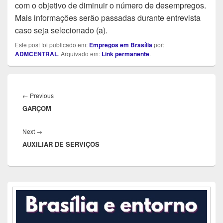
com o objetivo de diminuir o número de desempregos.
Mais informações serão passadas durante entrevista
caso seja selecionado (a).
Este post foi publicado em:
Empregos em Brasília
por:
ADMCENTRAL
. Arquivado em:
Link permanente
.
Navegação
de
Previous
←
Previous
Post
GARÇOM
post:
Next
Next
→
AUXILIAR DE SERVIÇOS
post:
Área
da
barra
lateral
principal