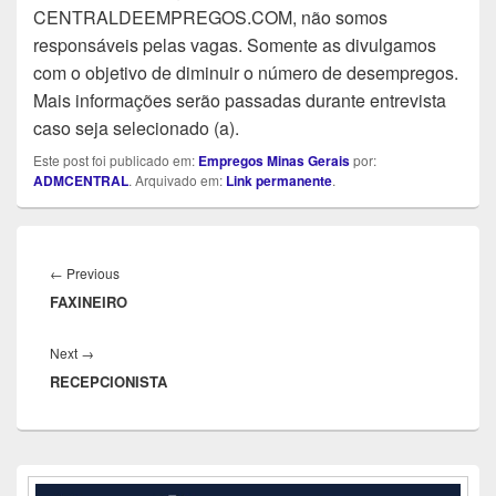
CENTRALDEEMPREGOS.COM, não somos
responsáveis pelas vagas. Somente as divulgamos
com o objetivo de diminuir o número de desempregos.
Mais informações serão passadas durante entrevista
caso seja selecionado (a).
Este post foi publicado em:
Empregos Minas Gerais
por:
ADMCENTRAL
. Arquivado em:
Link permanente
.
Navegação
de
Previous
←
Previous
Post
FAXINEIRO
post:
Next
Next
→
RECEPCIONISTA
post:
Área
da