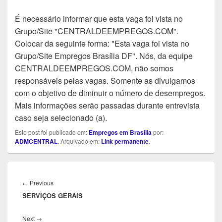
É necessário informar que esta vaga foi vista no
Grupo/Site "CENTRALDEEMPREGOS.COM".
Colocar da seguinte forma: "Esta vaga foi vista no
Grupo/Site Empregos Brasília DF". Nós, da equipe
CENTRALDEEMPREGOS.COM, não somos
responsáveis pelas vagas. Somente as divulgamos
com o objetivo de diminuir o número de desempregos.
Mais informações serão passadas durante entrevista
caso seja selecionado (a).
Este post foi publicado em:
Empregos em Brasília
por:
ADMCENTRAL
. Arquivado em:
Link permanente
.
Navegação
de
Previous
←
Previous
Post
SERVIÇOS GERAIS
post:
Next
Next
→