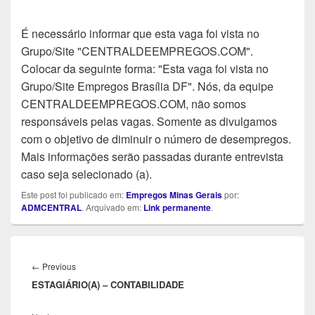
É necessário informar que esta vaga foi vista no
Grupo/Site "CENTRALDEEMPREGOS.COM".
Colocar da seguinte forma: "Esta vaga foi vista no
Grupo/Site Empregos Brasília DF". Nós, da equipe
CENTRALDEEMPREGOS.COM, não somos
responsáveis pelas vagas. Somente as divulgamos
com o objetivo de diminuir o número de desempregos.
Mais informações serão passadas durante entrevista
caso seja selecionado (a).
Este post foi publicado em:
Empregos Minas Gerais
por:
ADMCENTRAL
. Arquivado em:
Link permanente
.
Navegação
de
Previous
←
Previous
Post
ESTAGIÁRIO(A) – CONTABILIDADE
post: