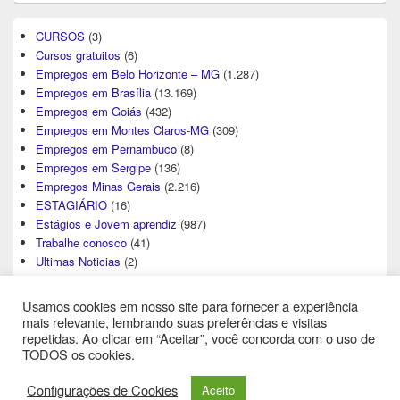
CURSOS
(3)
Cursos gratuitos
(6)
Empregos em Belo Horizonte – MG
(1.287)
Empregos em Brasília
(13.169)
Empregos em Goiás
(432)
Empregos em Montes Claros-MG
(309)
Empregos em Pernambuco
(8)
Empregos em Sergipe
(136)
Empregos Minas Gerais
(2.216)
ESTAGIÁRIO
(16)
Estágios e Jovem aprendiz
(987)
Trabalhe conosco
(41)
Ultimas Noticias
(2)
Usamos cookies em nosso site para fornecer a experiência
mais relevante, lembrando suas preferências e visitas
repetidas. Ao clicar em “Aceitar”, você concorda com o uso de
TODOS os cookies.
Direitos Autorais © 2026
Central de Empregos
. All Rights Reserved.
Configurações de Cookies
Aceito