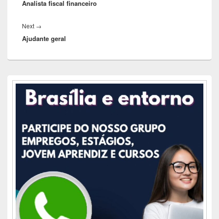
Post
Analista fiscal financeiro
post:
Next
Next
→
Ajudante geral
post:
Área
da
barra
lateral
principal