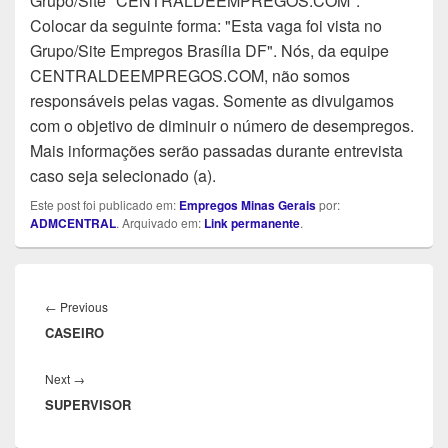
Grupo/Site "CENTRALDEEMPREGOS.COM".
Colocar da seguinte forma: "Esta vaga foi vista no
Grupo/Site Empregos Brasília DF". Nós, da equipe
CENTRALDEEMPREGOS.COM, não somos
responsáveis pelas vagas. Somente as divulgamos
com o objetivo de diminuir o número de desempregos.
Mais informações serão passadas durante entrevista
caso seja selecionado (a).
Este post foi publicado em:
Empregos Minas Gerais
por:
ADMCENTRAL
. Arquivado em:
Link permanente
.
Navegação
de
Previous
←
Previous
Post
CASEIRO
post:
Next
Next
→
SUPERVISOR
post: