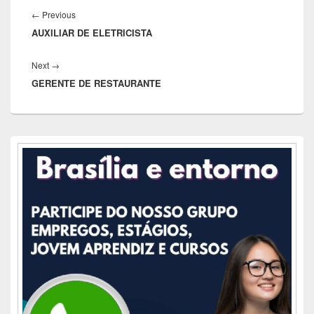
de
Previous
←
Previous
Post
AUXILIAR DE ELETRICISTA
post:
Next
Next
→
GERENTE DE RESTAURANTE
post:
Área
da
barra
lateral
principal