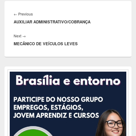
Navegação
de
Previous
←
Previous
Post
AUXILIAR ADMINISTRATIVO/COBRANÇA
post:
Next
Next
→
MECÂNICO DE VEÍCULOS LEVES
post:
Área
da
barra
lateral
principal