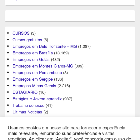
CURSOS
(3)
Cursos gratuitos
(6)
Empregos em Belo Horizonte – MG
(1.287)
Empregos em Brasília
(13.169)
Empregos em Goiás
(432)
Empregos em Montes Claros-MG
(309)
Empregos em Pernambuco
(8)
Empregos em Sergipe
(136)
Empregos Minas Gerais
(2.216)
ESTAGIÁRIO
(16)
Estágios e Jovem aprendiz
(987)
Trabalhe conosco
(41)
Ultimas Noticias
(2)
Usamos cookies em nosso site para fornecer a experiência
mais relevante, lembrando suas preferências e visitas
repetidas. Ao clicar em “Aceitar”, você concorda com o uso de