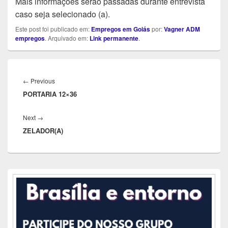
Mais informações serão passadas durante entrevista
caso seja selecionado (a).
Este post foi publicado em:
Empregos em Goiás
por:
Vagner ADM
empregos
. Arquivado em:
Link permanente
.
Navegação
de
Previous
←
Previous
Post
PORTARIA 12×36
post:
Next
Next
→
ZELADOR(A)
post:
Área
da
barra
lateral
principal