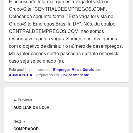
É necessário informar que esta vaga foi vista no
Grupo/Site "CENTRALDEEMPREGOS.COM".
Colocar da seguinte forma: "Esta vaga foi vista no
Grupo/Site Empregos Brasília DF". Nós, da equipe
CENTRALDEEMPREGOS.COM, não somos
responsáveis pelas vagas. Somente as divulgamos
com o objetivo de diminuir o número de desempregos.
Mais informações serão passadas durante entrevista
caso seja selecionado (a).
Este post foi publicado em:
Empregos Minas Gerais
por:
ADMCENTRAL
. Arquivado em:
Link permanente
.
Navegação
de
Previous
←
Previous
Post
AUXILIAR DE LOJA
post:
Next
Next
→
COMPRADOR
post: