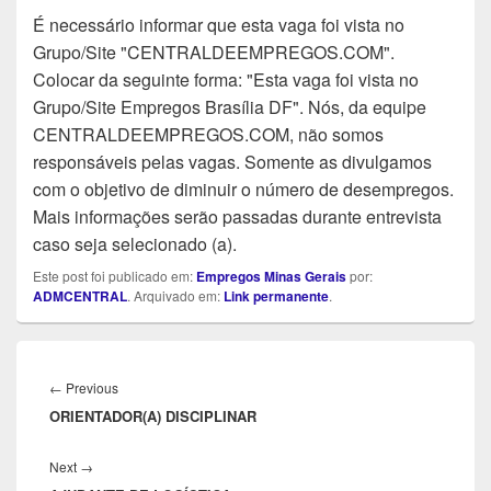
É necessário informar que esta vaga foi vista no
Grupo/Site "CENTRALDEEMPREGOS.COM".
Colocar da seguinte forma: "Esta vaga foi vista no
Grupo/Site Empregos Brasília DF". Nós, da equipe
CENTRALDEEMPREGOS.COM, não somos
responsáveis pelas vagas. Somente as divulgamos
com o objetivo de diminuir o número de desempregos.
Mais informações serão passadas durante entrevista
caso seja selecionado (a).
Este post foi publicado em:
Empregos Minas Gerais
por:
ADMCENTRAL
. Arquivado em:
Link permanente
.
Navegação
de
Previous
←
Previous
Post
ORIENTADOR(A) DISCIPLINAR
post:
Next
Next
→