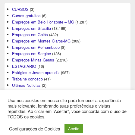
CURSOS
(3)
Cursos gratuitos
(6)
Empregos em Belo Horizonte – MG
(1.287)
Empregos em Brasília
(13.169)
Empregos em Goiás
(432)
Empregos em Montes Claros-MG
(309)
Empregos em Pernambuco
(8)
Empregos em Sergipe
(136)
Empregos Minas Gerais
(2.216)
ESTAGIÁRIO
(16)
Estágios e Jovem aprendiz
(987)
Trabalhe conosco
(41)
Ultimas Noticias
(2)
Usamos cookies em nosso site para fornecer a experiência
mais relevante, lembrando suas preferências e visitas
repetidas. Ao clicar em “Aceitar”, você concorda com o uso de
TODOS os cookies.
Direitos Autorais © 2026
Central de Empregos
. All Rights Reserved.
Configurações de Cookies
Aceito
Theme: Catch Box by
Catch Themes