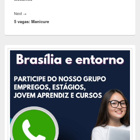
Next
Next
→
5 vagas: Manicure
post:
Área
da
barra
lateral
principal