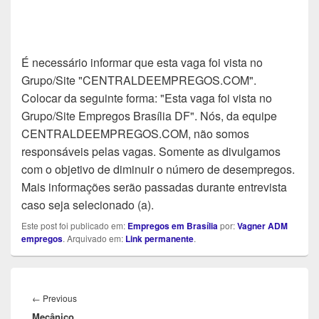
É necessário informar que esta vaga foi vista no
Grupo/Site "CENTRALDEEMPREGOS.COM".
Colocar da seguinte forma: "Esta vaga foi vista no
Grupo/Site Empregos Brasília DF". Nós, da equipe
CENTRALDEEMPREGOS.COM, não somos
responsáveis pelas vagas. Somente as divulgamos
com o objetivo de diminuir o número de desempregos.
Mais informações serão passadas durante entrevista
caso seja selecionado (a).
Este post foi publicado em:
Empregos em Brasília
por:
Vagner ADM
empregos
. Arquivado em:
Link permanente
.
Navegação
de
Previous
←
Previous
Post
Mecânico
post: