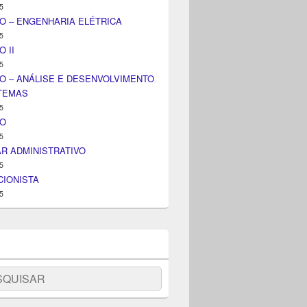
5
O – ENGENHARIA ELÉTRICA
5
 II
5
O – ANÁLISE E DESENVOLVIMENTO
STEMAS
5
IO
5
AR ADMINISTRATIVO
5
IONISTA
5
uisar