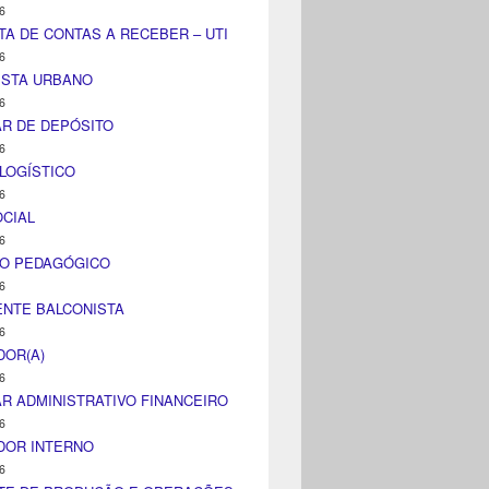
6
TA DE CONTAS A RECEBER – UTI
6
ISTA URBANO
6
AR DE DEPÓSITO
6
LOGÍSTICO
6
CIAL
6
CO PEDAGÓGICO
6
NTE BALCONISTA
6
DOR(A)
6
AR ADMINISTRATIVO FINANCEIRO
6
DOR INTERNO
6