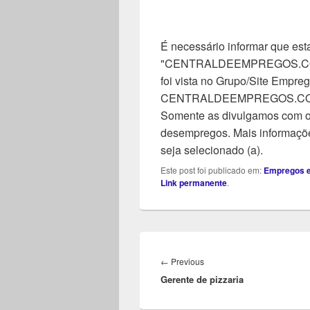
É necessário informar que esta
"CENTRALDEEMPREGOS.COM". 
foi vista no Grupo/Site Empreg
CENTRALDEEMPREGOS.COM, n
Somente as divulgamos com o 
desempregos. Mais informaçõe
seja selecionado (a).
Este post foi publicado em:
Empregos e
Link permanente
.
Navegação
de
Previous
←
Previous
Post
Gerente de pizzaria
post: