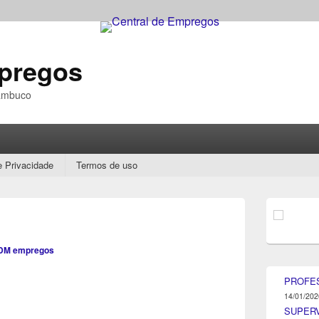
mpregos
nambuco
e Privacidade
Termos de uso
Área
da
barra
lateral
DM empregos
principal
PROFE
14/01/202
SUPER