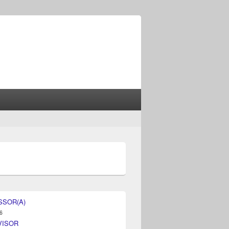
SSOR(A)
6
VISOR