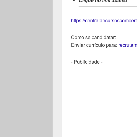
Clique no link abaixo
https://centraldecursoscomcer
Como se candidatar:
Enviar currículo para:
recrutam
- Publicidade -