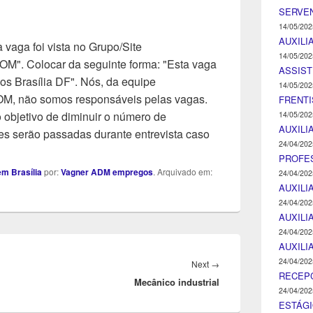
SERVEN
14/05/202
AUXILI
 vaga foi vista no Grupo/Site
14/05/202
Colocar da seguinte forma: "Esta vaga
ASSIST
os Brasília DF". Nós, da equipe
14/05/202
ão somos responsáveis pelas vagas.
FRENTI
objetivo de diminuir o número de
14/05/202
AUXILI
s serão passadas durante entrevista caso
24/04/202
PROFE
m Brasília
por:
Vagner ADM empregos
. Arquivado em:
24/04/202
AUXILI
24/04/202
AUXILI
24/04/202
AUXILI
24/04/202
Next
Next
→
RECEP
Mecânico industrial
post:
24/04/202
ESTÁGI