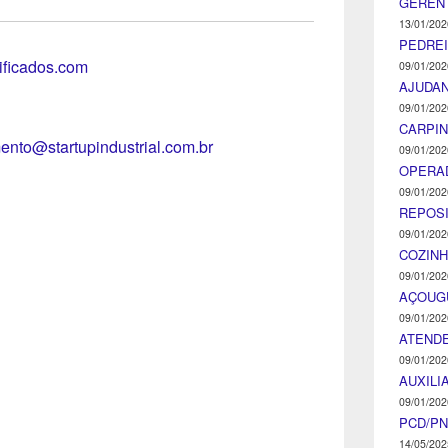
GEREN
13/01/202
PEDRE
tificados.com
09/01/202
AJUDA
09/01/202
CARPIN
ento@startupindustrial.com.br
09/01/202
OPERA
09/01/202
REPOS
09/01/202
COZINH
09/01/202
AÇOUG
09/01/202
ATENDE
09/01/202
AUXILI
09/01/202
PCD/P
14/05/202