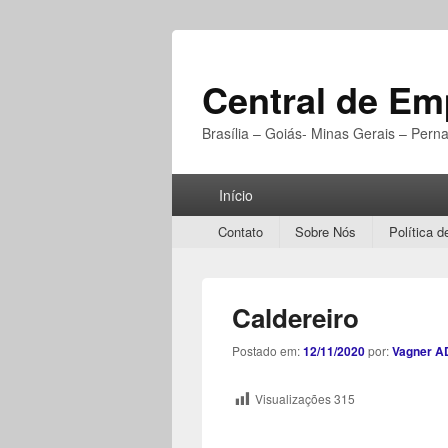
Central de E
Brasília – Goiás- Minas Gerais – Per
Menu
Início
Principal
Secondary
Contato
Sobre Nós
Política d
menu
Caldereiro
Postado em:
12/11/2020
por:
Vagner A
Visualizações
315