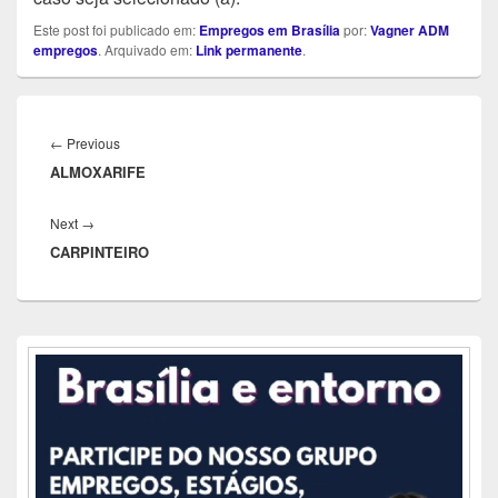
Este post foi publicado em:
Empregos em Brasília
por:
Vagner ADM
empregos
. Arquivado em:
Link permanente
.
Navegação
de
Previous
←
Previous
Post
ALMOXARIFE
post:
Next
Next
→
CARPINTEIRO
post:
Área
da
barra
lateral
principal