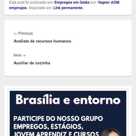
Este post foi publicado em:
Empregos em Goiás
por:
Vagner ADM
empregos
. Arquivado em:
Link permanente
.
Navegação
de
Previous
←
Previous
Post
Analista de recursos humanos
post:
Next
Next
→
Auxiliar de cozinha
post:
Área
da
barra
lateral
principal