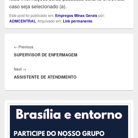
caso seja selecionado (a).
Este post foi publicado em:
Empregos Minas Gerais
por:
ADMCENTRAL
. Arquivado em:
Link permanente
.
Navegação
de
Previous
←
Previous
Post
SUPERVISOR DE ENFERMAGEM
post:
Next
Next
→
ASSISTENTE DE ATENDIMENTO
post:
Área
da
barra
lateral
principal