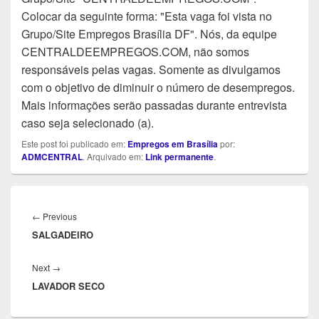
Colocar da seguinte forma: "Esta vaga foi vista no
Grupo/Site Empregos Brasília DF". Nós, da equipe
CENTRALDEEMPREGOS.COM, não somos
responsáveis pelas vagas. Somente as divulgamos
com o objetivo de diminuir o número de desempregos.
Mais informações serão passadas durante entrevista
caso seja selecionado (a).
Este post foi publicado em:
Empregos em Brasília
por:
ADMCENTRAL
. Arquivado em:
Link permanente
.
Navegação
de
Previous
←
Previous
Post
SALGADEIRO
post:
Next
Next
→
LAVADOR SECO
post: