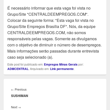
É necessário informar que esta vaga foi vista no
Grupo/Site "CENTRALDEEMPREGOS.COM".
Colocar da seguinte forma: "Esta vaga foi vista no
Grupo/Site Empregos Brasília DF". Nós, da equipe
CENTRALDEEMPREGOS.COM, não somos
responsáveis pelas vagas. Somente as divulgamos
com o objetivo de diminuir o número de desempregos.
Mais informações serão passadas durante entrevista
caso seja selecionado (a).
Este post foi publicado em:
Empregos Minas Gerais
por:
ADMCENTRAL
. Arquivado em:
Link permanente
.
Navegação
de
Previous
←
Previous
Post
SUSHIMAN
post:
Next
Next
→