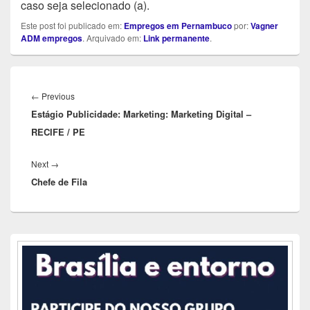
caso seja selecionado (a).
Este post foi publicado em:
Empregos em Pernambuco
por:
Vagner
ADM empregos
. Arquivado em:
Link permanente
.
Navegação
de
Previous
←
Previous
Post
Estágio Publicidade: Marketing: Marketing Digital –
post:
RECIFE / PE
Next
Next
→
Chefe de Fila
post:
Área
da
barra
lateral
principal