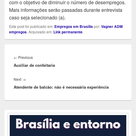
com o objetivo de diminuir o número de desempregos.
Mais informações serão passadas durante entrevista
caso seja selecionado (a).
Este post foi publicado em:
Empregos em Brasília
por:
Vagner ADM
empregos
. Arquivado em:
Link permanente
.
Navegação
de
Previous
←
Previous
Post
Auxiliar de confeitaria
post:
Next
Next
→
Atendente de balcão: não é necessária experiência
post:
Área
da
barra
lateral
principal