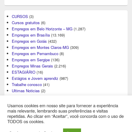
CURSOS
(3)
Cursos gratuitos
(6)
Empregos em Belo Horizonte – MG
(1.287)
Empregos em Brasília
(13.169)
Empregos em Goiás
(432)
Empregos em Montes Claros-MG
(309)
Empregos em Pernambuco
(8)
Empregos em Sergipe
(136)
Empregos Minas Gerais
(2.216)
ESTAGIÁRIO
(16)
Estágios e Jovem aprendiz
(987)
Trabalhe conosco
(41)
Ultimas Noticias
(2)
Usamos cookies em nosso site para fornecer a experiência
mais relevante, lembrando suas preferências e visitas
repetidas. Ao clicar em “Aceitar”, você concorda com o uso de
TODOS os cookies.
Direitos Autorais © 2026
Central de Empregos
. All Rights Reserved.