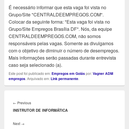
É necessário informar que esta vaga foi vista no
Grupo/Site "CENTRALDEEMPREGOS.COM".
Colocar da seguinte forma: "Esta vaga foi vista no
Grupo/Site Empregos Brasília DF". Nós, da equipe
CENTRALDEEMPREGOS.COM, não somos
responsáveis pelas vagas. Somente as divulgamos
com o objetivo de diminuir o número de desempregos.
Mais informações serão passadas durante entrevista
caso seja selecionado (a).
Este post foi publicado em:
Empregos em Goiás
por:
Vagner ADM
empregos
. Arquivado em:
Link permanente
.
Navegação
de
Previous
←
Previous
Post
INSTRUTOR DE INFORMÁTICA
post:
Next
Next
→