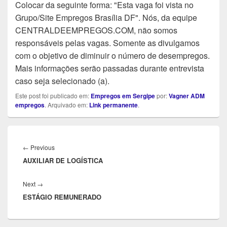
Colocar da seguinte forma: "Esta vaga foi vista no
Grupo/Site Empregos Brasília DF". Nós, da equipe
CENTRALDEEMPREGOS.COM, não somos
responsáveis pelas vagas. Somente as divulgamos
com o objetivo de diminuir o número de desempregos.
Mais informações serão passadas durante entrevista
caso seja selecionado (a).
Este post foi publicado em:
Empregos em Sergipe
por:
Vagner ADM
empregos
. Arquivado em:
Link permanente
.
Navegação
de
Previous
←
Previous
Post
AUXILIAR DE LOGÍSTICA
post:
Next
Next
→
ESTÁGIO REMUNERADO
post: