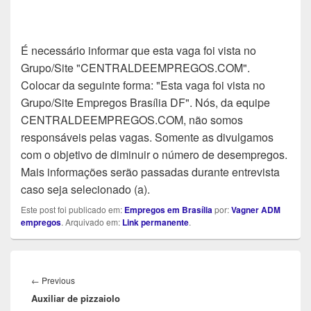
É necessário informar que esta vaga foi vista no
Grupo/Site "CENTRALDEEMPREGOS.COM".
Colocar da seguinte forma: "Esta vaga foi vista no
Grupo/Site Empregos Brasília DF". Nós, da equipe
CENTRALDEEMPREGOS.COM, não somos
responsáveis pelas vagas. Somente as divulgamos
com o objetivo de diminuir o número de desempregos.
Mais informações serão passadas durante entrevista
caso seja selecionado (a).
Este post foi publicado em:
Empregos em Brasília
por:
Vagner ADM
empregos
. Arquivado em:
Link permanente
.
Navegação
de
Previous
←
Previous
Post
Auxiliar de pizzaiolo
post: