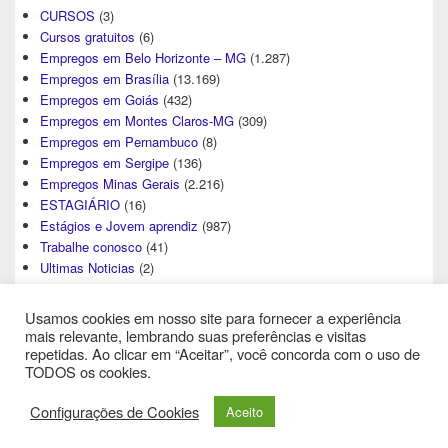
CURSOS
(3)
Cursos gratuitos
(6)
Empregos em Belo Horizonte – MG
(1.287)
Empregos em Brasília
(13.169)
Empregos em Goiás
(432)
Empregos em Montes Claros-MG
(309)
Empregos em Pernambuco
(8)
Empregos em Sergipe
(136)
Empregos Minas Gerais
(2.216)
ESTAGIÁRIO
(16)
Estágios e Jovem aprendiz
(987)
Trabalhe conosco
(41)
Ultimas Noticias
(2)
Usamos cookies em nosso site para fornecer a experiência
mais relevante, lembrando suas preferências e visitas
repetidas. Ao clicar em “Aceitar”, você concorda com o uso de
TODOS os cookies.
Direitos Autorais © 2026
Central de Empregos
. All Rights Reserved.
Configurações de Cookies
Aceito
Theme: Catch Box by
Catch Themes