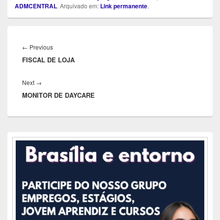
ADMCENTRAL
. Arquivado em:
Link permanente
.
Navegação
de
Previous
←
Previous
Post
FISCAL DE LOJA
post:
Next
Next
→
MONITOR DE DAYCARE
post:
Área
da
barra
lateral
principal