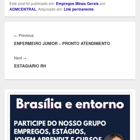
Este post foi publicado em:
Empregos Minas Gerais
por:
ADMCENTRAL
. Arquivado em:
Link permanente
.
Navegação
de
Previous
←
Previous
Post
ENFERMEIRO JUNIOR – PRONTO ATENDIMENTO
post:
Next
Next
→
ESTAGIARIO RH
post:
Área
da
barra
lateral
principal