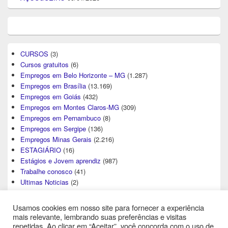
CURSOS
(3)
Cursos gratuitos
(6)
Empregos em Belo Horizonte – MG
(1.287)
Empregos em Brasília
(13.169)
Empregos em Goiás
(432)
Empregos em Montes Claros-MG
(309)
Empregos em Pernambuco
(8)
Empregos em Sergipe
(136)
Empregos Minas Gerais
(2.216)
ESTAGIÁRIO
(16)
Estágios e Jovem aprendiz
(987)
Trabalhe conosco
(41)
Ultimas Noticias
(2)
Usamos cookies em nosso site para fornecer a experiência
mais relevante, lembrando suas preferências e visitas
repetidas. Ao clicar em “Aceitar”, você concorda com o uso de