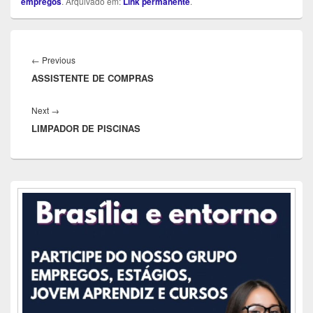
empregos
. Arquivado em:
Link permanente
.
Navegação
de
Previous
←
Previous
Post
ASSISTENTE DE COMPRAS
post:
Next
Next
→
LIMPADOR DE PISCINAS
post:
Área
da
barra
lateral
principal