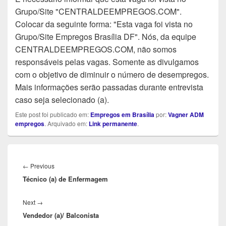
Grupo/Site "CENTRALDEEMPREGOS.COM".
Colocar da seguinte forma: "Esta vaga foi vista no
Grupo/Site Empregos Brasília DF". Nós, da equipe
CENTRALDEEMPREGOS.COM, não somos
responsáveis pelas vagas. Somente as divulgamos
com o objetivo de diminuir o número de desempregos.
Mais informações serão passadas durante entrevista
caso seja selecionado (a).
Este post foi publicado em:
Empregos em Brasília
por:
Vagner ADM
empregos
. Arquivado em:
Link permanente
.
Navegação
de
Previous
←
Previous
Post
Técnico (a) de Enfermagem
post:
Next
Next
→
Vendedor (a)/ Balconista
post: