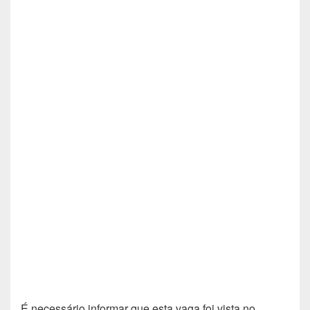
É necessário informar que esta vaga foi vista no